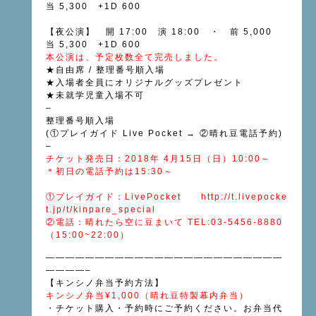
当 5,300 +1D 600
【夜公演】 開 17:00 演 18:00 ・ 前 5,000
当 5,300 +1D 600
本公演は、予定枚数全て完売しました。
★自由席 / 整理番号順入場
★入場者全員にオリジナルグッズプレゼント
★未就学児童入場不可
–
整理番号順入場
(①プレイガイド Live Pocket → ②晴れ豆電話予約)
–
チケット発売日：2018年 4月15日（日）10:00～
＊初日の電話予約は15:30～
①プレイガイド：LivePocket http://t.livepocke
t.jp/t/kinpare_special
②電話：晴れたら空に豆まいて TEL:03-5456-8880
（15:00~22:00）
————————————————————————
————–
【キンシノ弁当予約方法】
キンシノ弁当¥1,000（晴れ豆特製幕内弁当）
・チケット購入・予約時にご予約ください。お弁当代