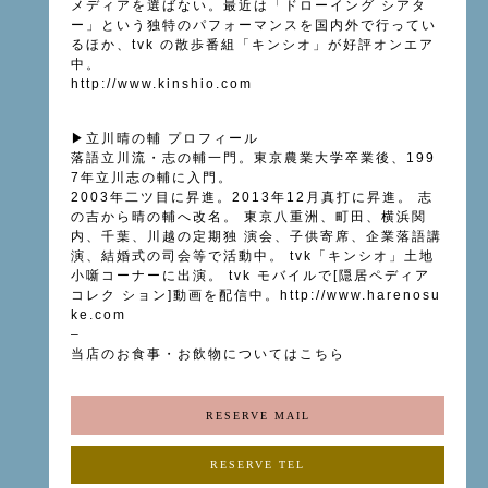
メディアを選ばない。最近は「ドローイング シアタ
ー」という独特のパフォーマンスを国内外で行ってい
るほか、tvk の散歩番組「キンシオ」が好評オンエア
中。
http://www.kinshio.com
▶立川晴の輔 プロフィール
落語立川流・志の輔一門。東京農業大学卒業後、199
7年立川志の輔に入門。
2003年二ツ目に昇進。2013年12月真打に昇進。 志
の吉から晴の輔へ改名。 東京八重洲、町田、横浜関
内、千葉、川越の定期独 演会、子供寄席、企業落語講
演、結婚式の司会等で活動中。 tvk「キンシオ」土地
小噺コーナーに出演。 tvk モバイルで[隠居ペディア
コレク ション]動画を配信中。http://www.harenosu
ke.com
–
当店のお食事・お飲物については
こちら
RESERVE MAIL
RESERVE TEL