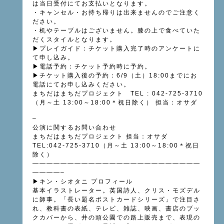
は当日受付にてお支払いとなります。
・キャンセル・お持ち帰りは出来ませんのでご注意く
ださい。
・机やテーブルはございません。膝の上で食べていた
だくスタイルとなります。
▶プレイガイド：チケット購入完了時のアンケートに
て申し込み。
▶電話予約：チケット予約時に予約。
▶チケット購入後の予約：6/9（土）18:00までにお
電話にてお申し込みください。
まちだはまちだプロジェクト TEL : 042-725-3710
（月～土 13:00～18:00＊祝日除く） 担当：オサダ
–
公演に関するお問い合わせ
まちだはまちだプロジェクト 担当：オサダ
TEL:042-725-3710（月～土 13:00～18:00＊祝日
除く）
————————————————————————
————–
▶キン・シオタニ プロフィール
基本イラストレーター。英国詩人、クリス・モズデル
に師事。「長い題名ポストカードシリーズ」で注目さ
れ、教科書の表紙、テレビ、雑誌、映画、書店のブッ
クカバーから、井の頭公園での路上販売まで、表現の