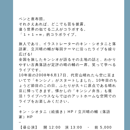
ペンと座布団。
それさえあれば、どこでも芸を披露。
違う世界の似てる二人がコラボする。
「１＋１＝∞」的コラボライブ。
旅人であり、イラストレーターのキン・シオタニと落
語家、立川晴の輔が毎回テーマに沿ったライブを繰り
広げる!
全国を旅したキンシオが語るその土地の話と、わかり
やすい古典落語が定評の晴の輔の一席。笑って学べる
ライブです。
10年前の2008年6月17日、代官山晴れたら空に豆ま
いてで「キンシノ」がスタートしました。10年目のち
ょうど節目のこの日。ふたりが久々に原点である晴れ
豆に帰ってきます。懐かしの「キンシノ弁当」も復
活！ライブハウスならではのアットホームな空間での
ライブをお楽しみください。
–
キン・シオタニ（絵描き）
HP
/ 立川晴の輔（落語
家）
HP
–
【昼公演】 開 12:00 演 13:00 ・ 前 5,000