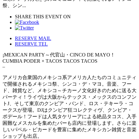
祭、シン...
SHARE THIS EVENT ON
RESERVE MAIL
RESERVE TEL
¡MEXICAN PARTY～代官山・CINCO DE MAYO！
CUMBIA PODER × TACOS TACOS TACOS
–
アメリカ合衆国のメキシコ系アメリカ人たちのコミュニティ
で開催されるメキシコ祭、シンコ・デ・マヨ。音楽、フー
ド、雑貨など、メキシコ～チカーノ文化好きのために送る大
パーティ！ライヴは大阪からテックス・メックスのコンフン
トJ、そして東京のクンビア・バンド、ロス・テキーラ・コ
ークスが登場。DJはクンビア狂コレクティヴ、クンビア・
ポデール！フードは人気タケリーアによる絶品タコス、入手
困難なメスカルを集めたバーも店内に登場します。さらに楽
しいパペル・ピカードを豊富に集めたメキシカン雑貨と音楽
ショップも出店。