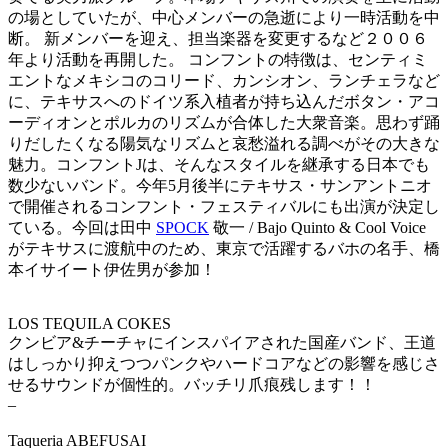
の場としていたが、中心メンバーの急逝により一時活動を中
断。 新メンバーを迎え、担当楽器を変更するなど２００６
年より活動を再開した。 コンフントの特徴は、センティミ
エントなメキシコのコリード、カンシオン、ランチェラなど
に、テキサスへのドイツ系入植者が持ち込んだボタン・アコ
ーディオンとポルカのリズムが合体した大衆音楽。思わず踊
りだしたくなる陽気なリズムと哀愁溢れる調べがその大きな
魅力。コンフントJは、そんなスタイルを継承する日本でも
数少ないバンド。今年5月後半にテキサス・サンアントニオ
で開催されるコンフント・フェスティバルにも出演が決定し
ている。今回は田中
SPOCK
敬一 / Bajo Quinto & Cool Voice
がテキサスに渡航中のため、東京で活躍するバホの名手、橋
本イサイート伊佐男が参加！
LOS TEQUILA COKES
クンビア&チーチャにインスパイアされた国産バンド、王道
はしっかり抑えつつパンクやハードコアなどの影響を感じさ
せるサウンドが個性的。バッチリ爪痕残します！！
–
Taqueria ABEFUSAI