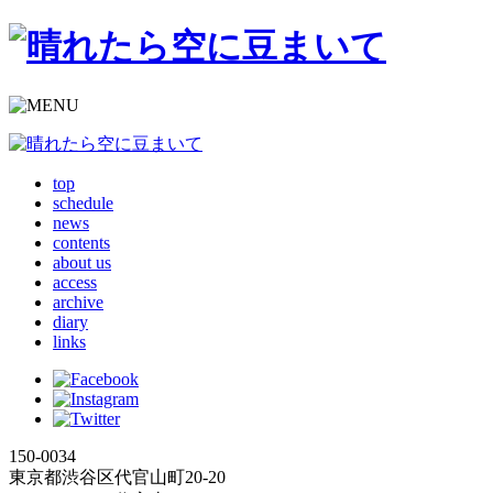
top
schedule
news
contents
about us
access
archive
diary
links
150-0034
東京都渋谷区代官山町20-20