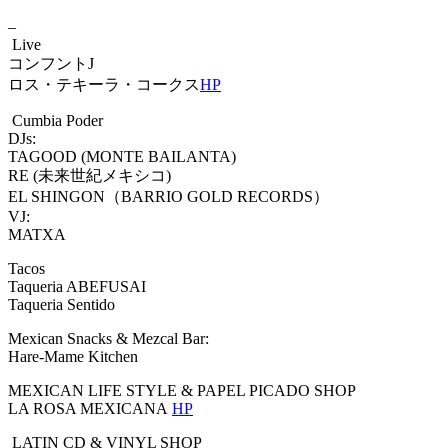
–
Live
コンフントJ
ロス・テキーラ・コークス
HP
Cumbia Poder
DJs:
TAGOOD (MONTE BAILANTA)
RE (未来世紀メキシコ)
EL SHINGON（BARRIO GOLD RECORDS）
VJ:
MATXA
Tacos
Taqueria ABEFUSAI
Taqueria Sentido
Mexican Snacks & Mezcal Bar:
Hare-Mame Kitchen
MEXICAN LIFE STYLE & PAPEL PICADO SHOP
LA ROSA MEXICANA
HP
LATIN CD & VINYL SHOP