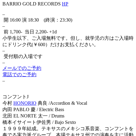
BARRIO GOLD RECORDS
HP
–
開 16:00 演 18:30 (終演：23:30)
–
前 1,700- 当日 2,200- +1d
小学生以下、ご入場無料です。但し、就学児の方はご入場時
にドリンク代(￥600）だけお支払ください。
–
受付順の入場です
–
メールでのご予約
電話でのご予約
–
コンフントJ
今村
HONORIO
典良 /Accordion & Vocal
内田 PABLO 慶 / Electric Bass
北田 EL NORTE 太一 / Drums
橋本イサイート伊佐男 / Bajo Sexto
１９９９年結成。テキサスのメキシコ系音楽、コンフントを
奏でる実力派グループ。本場テキサス州での演奏を主に活動