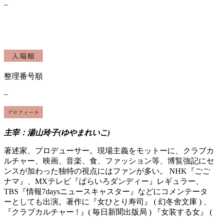
–
整理番号順
–
主宰：湯山玲子(ゆやまれいこ)
著述家、プロデューサー。現場主義をモットーに、クラブカ
ルチャー、映画、音楽、食、ファッション等、博覧強記にセ
ンスが加わった独特の視点にはファンが多い。 NHK『ごご
ナマ』、MXテレビ『ばらいろダンディー』レギュラー、
TBS『情報7daysニュースキャスター』などにコメンテータ
ーとしても出演。著作に『女ひとり寿司』 ( 幻冬舍文庫 ) 、
『クラブカルチャー ! 』( 毎日新聞出版局 ) 『女装する女』 (