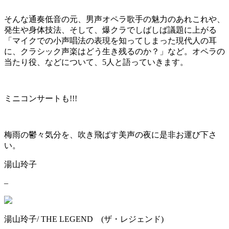
そんな通奏低音の元、男声オペラ歌手の魅力のあれこれや、
発生や身体技法、そして、爆クラでしばしば議題に上がる
「マイクでの小声唱法の表現を知ってしまった現代人の耳
に、クラシック声楽はどう生き残るのか？」など。オペラの
当たり役、などについて、5人と語っていきます。
ミニコンサートも!!!
梅雨の鬱々気分を、吹き飛ばす美声の夜に是非お運び下さ
い。
湯山玲子
–
湯山玲子/ THE LEGEND (ザ・レジェンド)