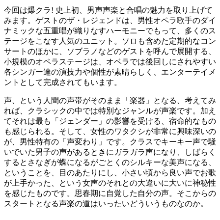
今回は爆クラ! 史上初、男声声楽と合唱の魅力を取り上げて
みます。ゲストのザ・レジェンドは、男性オペラ歌手のダイ
ナミックな五重唱が織りなすハーモニーでもって、多くのス
テージをこなす人気のユニット。ソロも含めた定期的なコン
サートのほかに、ソブラノなどのゲストを呼んで展開する、
小規模のオペラステージは、オベラでは後回しにされやすい
各シンガー達の演技力や個性が素晴らしく、エンターテイメ
ントとして完成されてもいます。
声、という人間の声帯がそのまま「楽器」となる、考えてみ
れば、クラシックの中では特別なジャンルが声楽です。加え
てそれは最も「ジェンダー」の影響を受ける、宿命的なもの
も感じられる。そして、女性のワタクシが非常に興味深いの
が、男性特有の「声変わり」です。クラスでキーキー声で騒
いでいた男子の声があるときにガラガラ声になり、しばらく
するとさなぎが蝶になるがごとくのシルキーな美声になる、
ということを、目のあたりにし、小さい頃から良い声でお歌
が上手かった、という女声のそれとの大違いに大いに神秘性
を感じたものです。思春期に自覚した自分の声。そこからの
スタートとなる声楽の道はいったいどういうものなのか。