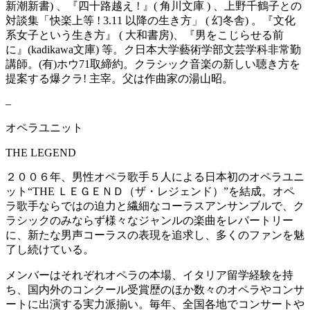
新潮新書) 、『四十路越え ! 』( 角川文庫 ) 、上野千鶴子との
対談集「快楽上等 ! 3.11 以降の生き方」 ( 幻冬舎) 。『文化
系女子という生き方』 ( 大和書房)、『男をこじらせる前
に』(kadikawa文庫) 等。ク日本大学藝術学部文芸学科非常勤
講師。(有)ホウ71取締約。クラシック音楽の新しい聴き方を
提案する爆クラ! 主宰。父は作曲家の湯山昭。
–
オペラユニット
THE LEGEND
２００６年、男性オペラ歌手５人による日本初のオペラユニ
ット“THE ＬＥＧＥＮＤ（ザ・レジェンド）”を結成。オペ
ラ歌手ならではの迫力と繊細なコーラスアンサンブルで、ク
ラシックのみならず様々なジャンルの楽曲をレパートリー
に、新たな男声コーラスの表現を追求し、多くのファンを魅
了し続けている。
メンバーはそれぞれオペラの本場、イタリア留学経験を持
ち、国内外のコンクール受賞歴のほか数々のオペラやコンサ
ートに出演する実力派揃い。毎年、全国各地でコンサートや