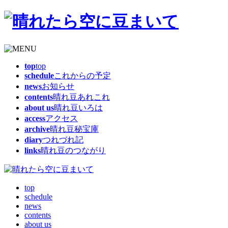
top
top
schedule
これからの予定
news
お知らせ
contents
晴れ豆あれこれ
about us
晴れ豆いろは
access
アクセス
archive
晴れ豆秘宝庫
diary
つれづれ記
links
晴れ豆のつながり
top
schedule
news
contents
about us