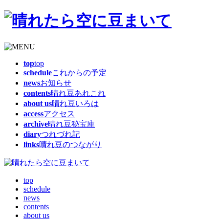
top
top
schedule
これからの予定
news
お知らせ
contents
晴れ豆あれこれ
about us
晴れ豆いろは
access
アクセス
archive
晴れ豆秘宝庫
diary
つれづれ記
links
晴れ豆のつながり
top
schedule
news
contents
about us