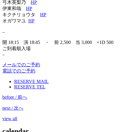
弓木英梨乃
HP
伊東和哉
HP
キクチリョウタ
HP
オガワマユ
HP
–
開 18:15 演 18:45 ・ 前 2,500 当 3,000 +1D 500
ご到着順入場
–
メールでのご予約
電話でのご予約
RESERVE MAIL
RESERVE TEL
before / 前へ
next / 次へ
view all
calendar