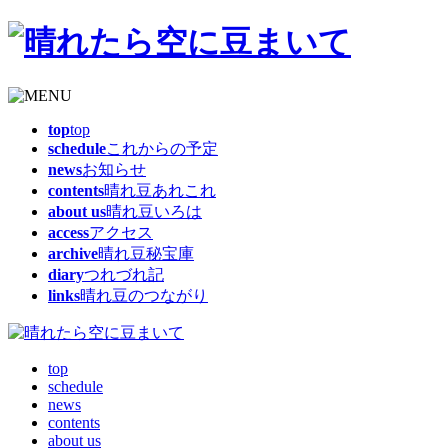
top
top
schedule
これからの予定
news
お知らせ
contents
晴れ豆あれこれ
about us
晴れ豆いろは
access
アクセス
archive
晴れ豆秘宝庫
diary
つれづれ記
links
晴れ豆のつながり
top
schedule
news
contents
about us