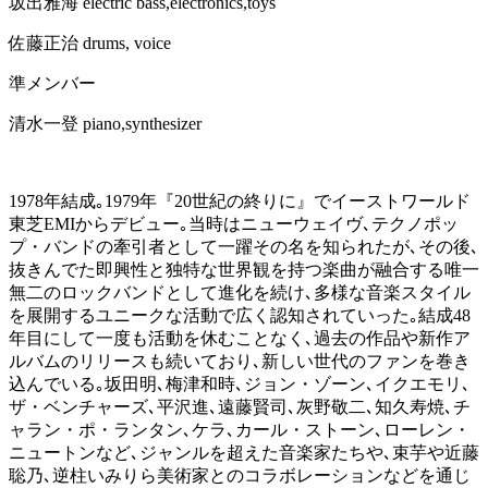
坂出雅海 electric bass,electronics,toys
佐藤正治 drums, voice
準メンバー
清水一登 piano,synthesizer
1978年結成｡1979年『20世紀の終りに』でイーストワールド
東芝EMI
からデビュー｡当時はニューウェイヴ､テクノポッ
プ・バンドの牽引者として一躍その名を知られたが､その後､
抜きんでた即興性と独特な世界観を持つ楽曲が融合する唯一
無二のロックバンドとして進化を続け､多様な音楽スタイル
を展開するユニークな活動で広く認知されていった｡結成48
年目にして一度も活動を休むことなく､過去の作品や新作ア
ルバムのリリースも続いており､新しい世代のファンを巻き
込んでいる｡
坂田明
､梅津和時､
ジョ
ン・ゾーン
､イクエモリ､
ザ・ベンチャーズ､平沢進､
遠藤賢司
､灰野敬二､知久寿焼､チ
ャラン・ポ・ランタン､ケラ､カール・ストーン､ローレン・
ニュートンなど､ジャンルを超えた音楽家たちや､束芋や近藤
聡乃､逆柱いみりら美術家とのコラボレーションなどを通じ