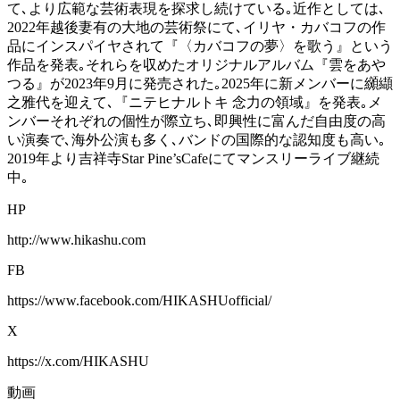
て､より広範な芸術表現を探求し続けている｡近作としては､
2022年越後妻有の大地の芸術祭にて､イリヤ・カバコフの作
品にインスパイヤされて『〈カバコフの夢〉を歌う』という
作品を発表｡それらを収めたオリジナルアルバム『雲をあや
つる』が2023年9月に発売された｡2025年に新メンバーに纐纈
之雅代を迎えて､『ニテヒナルトキ 念力の領域』を発表｡メ
ンバーそれぞれの個性が際立ち､即興性に富んだ自由度の高
い演奏で､海外公演も多く､バンドの国際的な認知度も高い｡
2019年より吉祥寺Star Pine’sCafeにてマンスリーライブ継続
中｡
HP
http://www.hikashu.com
FB
https://www.facebook.com/HIKASHUofficial/
X
https://x.com/HIKASHU
動画