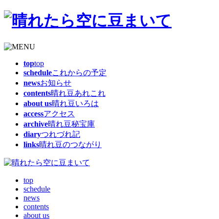
top
top
schedule
これからの予定
news
お知らせ
contents
晴れ豆あれこれ
about us
晴れ豆いろは
access
アクセス
archive
晴れ豆秘宝庫
diary
つれづれ記
links
晴れ豆のつながり
top
schedule
news
contents
about us