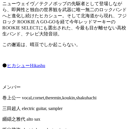
ニューウェイヴ／テクノポップの先駆者として登場しなが
ら、即興性と独自の世界観を武器に唯一無二のロックバンド
へと進化し続けたヒカシュー。そして北海道から現れ、フジ
ロック ROOKIE A GO-GOを経て今年レッドマーキーの
ROOKIE SELECTにも選出された、今最も目が離せない高校
生バンド、テレビ大陸音頭。
この邂逅は、晴豆でしか起こらない。
⚫️
ヒカシューHikashu
メンバー
巻上公一 vocal,cornet,theremin,koukin,shakuhachi
三田超人 electric guitar, sampler
纐纈之雅代 alto sax