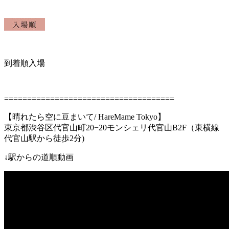
到着順入場
=====================================
【晴れたら空に豆まいて
/ HareMame Tokyo
】
東京都渋谷区代官山町
20−20
モンシェリ代官山
B2F
（東横線
代官山駅
から徒歩
2
分
)
↓
駅からの道順動画