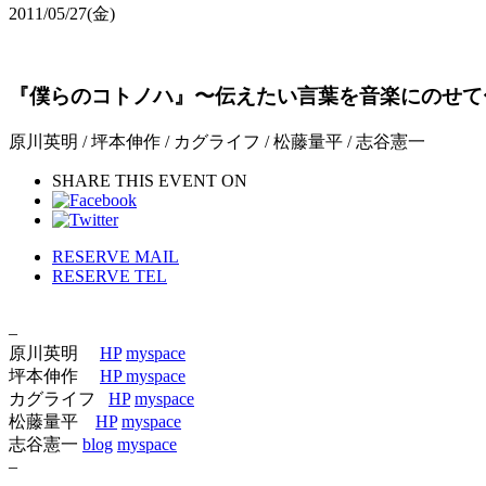
2011/05/27
(金)
『僕らのコトノハ』〜伝えたい言葉を音楽にのせて
原川英明 / 坪本伸作 / カグライフ / 松藤量平 / 志谷憲一
SHARE THIS EVENT ON
RESERVE MAIL
RESERVE TEL
–
原川英明
HP
myspace
坪本伸作
HP
myspace
カグライフ
HP
myspace
松藤量平
HP
myspace
志谷憲一
blog
myspace
–