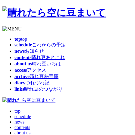
top
top
schedule
これからの予定
news
お知らせ
contents
晴れ豆あれこれ
about us
晴れ豆いろは
access
アクセス
archive
晴れ豆秘宝庫
diary
つれづれ記
links
晴れ豆のつながり
top
schedule
news
contents
about us