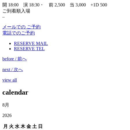
開 18:00 演 18:30・ 前 2,500 当 3,000 +1D 500
ご到着順入場
–
メールでの ご予約
電話でのご予約
RESERVE MAIL
RESERVE TEL
before / 前へ
next / 次へ
view all
calendar
8月
2026
月
火
水
木
金
土
日