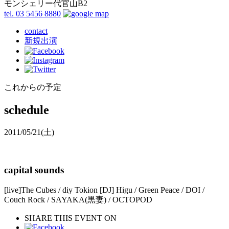
モンシェリー代官山B2
tel. 03 5456 8880
contact
新規出演
これからの予定
schedule
2011/05/21
(土)
capital sounds
[live]The Cubes / diy Tokion [DJ] Higu / Green Peace / DOI /
Couch Rock / SAYAKA(黒妻) / OCTOPOD
SHARE THIS EVENT ON