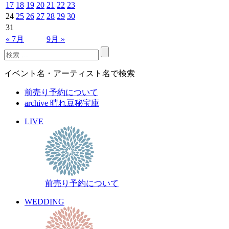
17
18
19
20
21
22
23
24
25
26
27
28
29
30
31
« 7月
9月 »
イベント名・アーティスト名で検索
前売り予約について
archive 晴れ豆秘宝庫
LIVE
前売り予約について
WEDDING