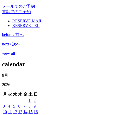
メールでのご予約
電話でのご予約
RESERVE MAIL
RESERVE TEL
before / 前へ
next / 次へ
view all
calendar
8月
2026
月
火
水
木
金
土
日
1
2
3
4
5
6
7
8
9
10
11
12
13
14
15
16