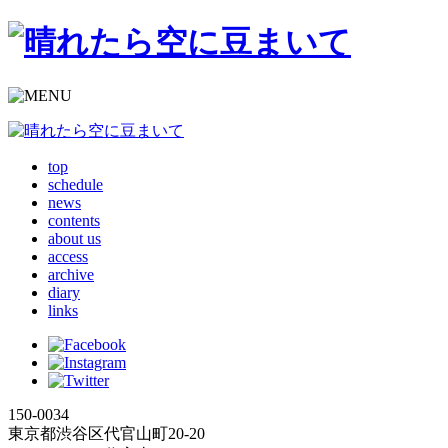
top
schedule
news
contents
about us
access
archive
diary
links
150-0034
東京都渋谷区代官山町20-20