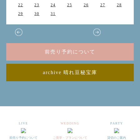
22
23
24
25
26
27
28
29
30
31
前売り予約について
archive 晴れ豆秘宝庫
LIVE
WEDDING
PARTY
前売り予約について
ご見学・プランについて
貸切のご案内