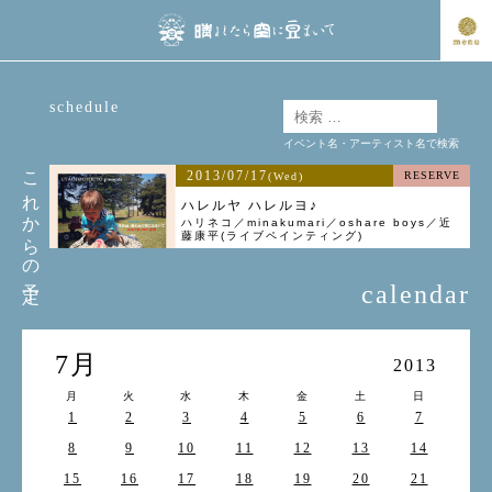
schedule
イベント名・アーティスト名で検索
これからの予定
2013/07/17
RESERVE
(Wed)
ハレルヤ ハレルヨ♪
ハリネコ／minakumari／oshare boys／近
藤康平(ライブペインティング)
calendar
7月
2013
月
火
水
木
金
土
日
1
2
3
4
5
6
7
8
9
10
11
12
13
14
15
16
17
18
19
20
21