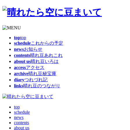
top
top
schedule
これからの予定
news
お知らせ
contents
晴れ豆あれこれ
about us
晴れ豆いろは
access
アクセス
archive
晴れ豆秘宝庫
diary
つれづれ記
links
晴れ豆のつながり
top
schedule
news
contents
about us