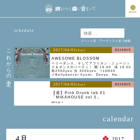
schedule
イベント名・アーティスト名で検索
これからの予定
2017/04/01
RESERVE
(Sat)
AWESOME BLOSSOM
ベリーダンス、そしてアフリカン・ミュージッ
ク＆ダンスのパーティ！ 開 18:00 演 19:00
前2500yen 当 3000yen +1D600
☆Bellydancer Ayumi、Donya、Ha...
2017/04/01
RESERVE
(Sat)
【昼】Pink Drunk lab.01
「MIKAHOUSE vol.5」
mica:i
calendar
4月
2017