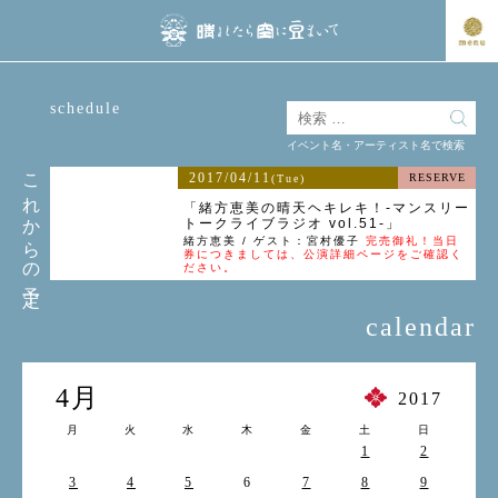
schedule
イベント名・アーティスト名で検索
これからの予定
2017/04/11
RESERVE
(Tue)
「緒方恵美の晴天ヘキレキ！-マンスリー
トークライブラジオ vol.51-」
緒方恵美 / ゲスト：宮村優子
完売御礼！当日
券につきましては、公演詳細ページをご確認く
ださい。
calendar
4月
2017
月
火
水
木
金
土
日
1
2
3
4
5
6
7
8
9