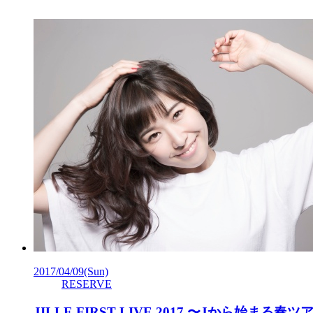
2017/04/09
(Sun)
RESERVE
JILLE FIRST LIVE 2017 〜Jから始まる春