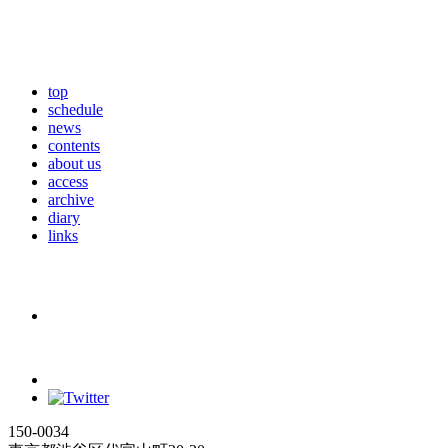
top
schedule
news
contents
about us
access
archive
diary
links
150-0034