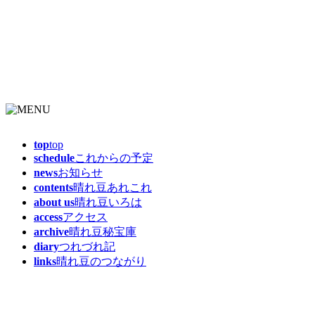
top
top
schedule
これからの予定
news
お知らせ
contents
晴れ豆あれこれ
about us
晴れ豆いろは
access
アクセス
archive
晴れ豆秘宝庫
diary
つれづれ記
links
晴れ豆のつながり