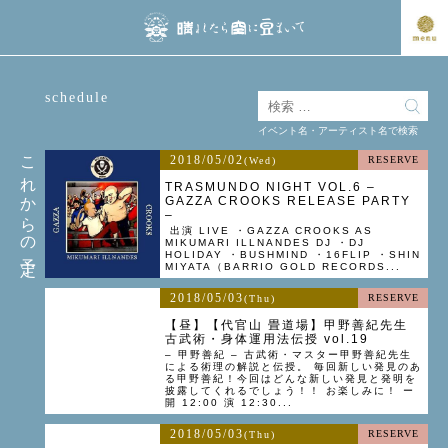
schedule
イベント名・アーティスト名で検索
これからの予定
2018/05/02
RESERVE
(Wed)
TRASMUNDO NIGHT VOL.6 –
GAZZA CROOKS RELEASE PARTY
–
出演 LIVE ・GAZZA CROOKS AS
MIKUMARI ILLNANDES DJ ・DJ
HOLIDAY ・BUSHMIND ・16FLIP ・SHIN
MIYATA（BARRIO GOLD RECORDS...
2018/05/03
RESERVE
(Thu)
【昼】【代官山 畳道場】甲野善紀先生
古武術・身体運用法伝授 vol.19
– 甲野善紀 – 古武術・マスター甲野善紀先生
による術理の解説と伝授。 毎回新しい発見のあ
る甲野善紀！今回はどんな新しい発見と発明を
披露してくれるでしょう！！ お楽しみに！ ー
開 12:00 演 12:30...
2018/05/03
RESERVE
(Thu)