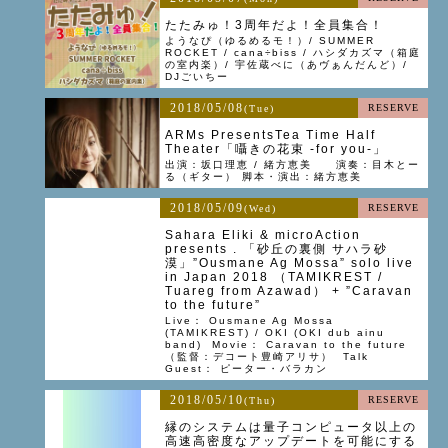
たたみゅ！3周年だよ！全員集合！
ようなぴ（ゆるめるモ！）/ SUMMER
ROCKET / cana÷biss / ハシダカズマ（箱庭
の室内楽）/ 宇佐蔵べに（あヴぁんだんど）/
DJごいちー
2018/05/08
RESERVE
(Tue)
ARMs PresentsTea Time Half
Theater「囁きの花束 -for you-」
出演：坂口理恵 / 緒方恵美 演奏：目木とー
る（ギター） 脚本・演出：緒方恵美
2018/05/09
RESERVE
(Wed)
Sahara Eliki & microAction
presents . 「砂丘の裏側 サハラ砂
漠」”Ousmane Ag Mossa” solo live
in Japan 2018 （TAMIKREST /
Tuareg from Azawad） + ”Caravan
to the future”
Live： Ousmane Ag Mossa
(TAMIKREST) / OKI (OKI dub ainu
band) Movie： Caravan to the future
（監督：デコート豊崎アリサ） Talk
Guest： ピーター・バラカン
2018/05/10
RESERVE
(Thu)
縁のシステムは量子コンピュータ以上の
高速高密度なアップデートを可能にする