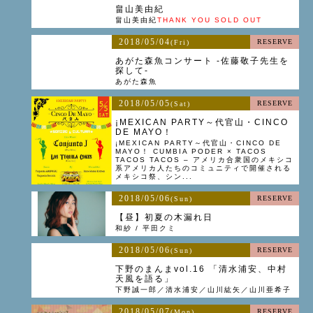
畠山美由紀
畠山美由紀
THANK YOU SOLD OUT
2018/05/04
RESERVE
(Fri)
あがた森魚コンサート -佐藤敬子先生を
探して-
あがた森魚
2018/05/05
RESERVE
(Sat)
¡MEXICAN PARTY～代官山・CINCO
DE MAYO！
¡MEXICAN PARTY～代官山・CINCO DE
MAYO！ CUMBIA PODER × TACOS
TACOS TACOS – アメリカ合衆国のメキシコ
系アメリカ人たちのコミュニティで開催される
メキシコ祭、シン...
2018/05/06
RESERVE
(Sun)
【昼】初夏の木漏れ日
和紗 / 平田クミ
2018/05/06
RESERVE
(Sun)
下野のまんまvol.16 「清水浦安、中村
天風を語る」
下野誠一郎／清水浦安／山川紘矢／山川亜希子
2018/05/07
RESERVE
(Mon)