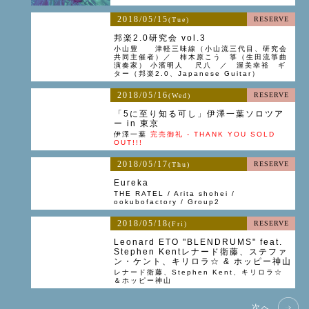
2018/05/15
RESERVE
(Tue)
邦楽2.0研究会 vol.3
小山豊 津軽三味線（小山流三代目、研究会
共同主催者）／ 柿木原こう 箏（生田流箏曲
演奏家） 小濱明人 尺八 ／ 渥美幸裕 ギ
ター（邦楽2.0、Japanese Guitar）
2018/05/16
RESERVE
(Wed)
「5に至り知る可し」伊澤一葉ソロツア
ー in 東京
伊澤一葉
完売御礼 - THANK YOU SOLD
OUT!!!
2018/05/17
RESERVE
(Thu)
Eureka
THE RATEL / Arita shohei /
ookubofactory / Group2
2018/05/18
RESERVE
(Fri)
Leonard ETO "BLENDRUMS" feat.
Stephen Kentレナード衛藤、ステファ
ン・ケント、キリロラ☆ & ホッピー神山
レナード衛藤、Stephen Kent、キリロラ☆
＆ホッピー神山
次へ