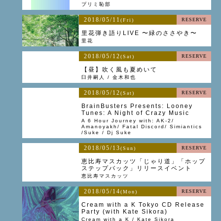
プリミ恥部
2018/05/11
RESERVE
(Fri)
里花弾き語りLIVE 〜緑のささやき〜
里花
2018/05/12
RESERVE
(Sat)
【昼】吹く風も夏めいて
臼井嗣人 / 金木和也
2018/05/12
RESERVE
(Sat)
BrainBusters Presents: Looney
Tunes: A Night of Crazy Music
A 6 Hour Journey with: AK-2/
Amanoyakh/ Fatal Discord/ Simiantics
/Suke / Dj Suke
2018/05/13
RESERVE
(Sun)
恵比寿マスカッツ「じゃり道」「ホップ
ステップバック」リリースイベント
恵比寿マスカッツ
2018/05/14
RESERVE
(Mon)
Cream with a K Tokyo CD Release
Party (with Kate Sikora)
Cream with a K / Kate Sikora