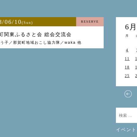
8/06/10
RESERVE
(Sun)
6
町関東ふるさと会 総会交流会
月
う子／那賀町地域おこし協力隊／waka 他
4
11
18
25
イベント