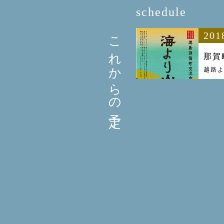
schedule
これからの予定
201
那賀
越路よ