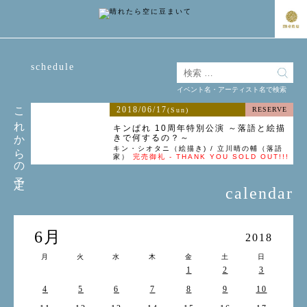
schedule
イベント名・アーティスト名で検索
これからの予定
2018/06/17
RESERVE
(Sun)
キンぱれ 10周年特別公演 ～落語と絵描
きで何するの？～
キン・シオタニ（絵描き) / 立川晴の輔（落語
家）
完売御礼 - THANK YOU SOLD OUT!!!
calendar
6月
2018
月
火
水
木
金
土
日
1
2
3
4
5
6
7
8
9
10