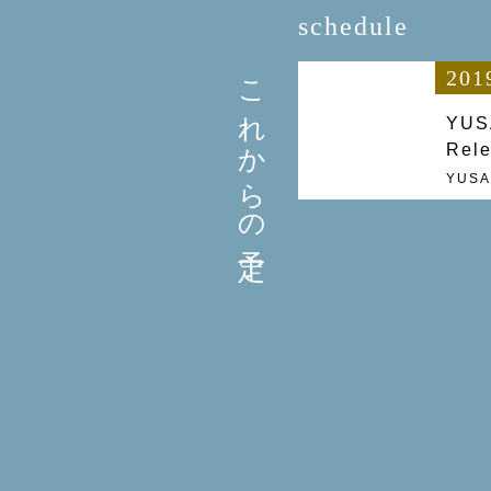
schedule
これからの予定
201
YUS
Rele
YUSA 