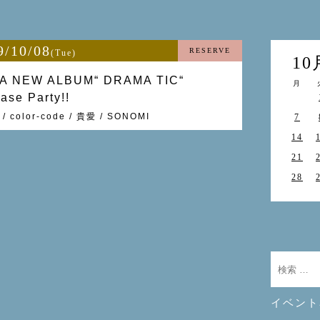
9/10/08
RESERVE
(Tue)
10
A NEW ALBUM“ DRAMA TIC“
月
ase Party!!
/ color-code / 貴愛 / SONOMI
7
14
21
28
イベント