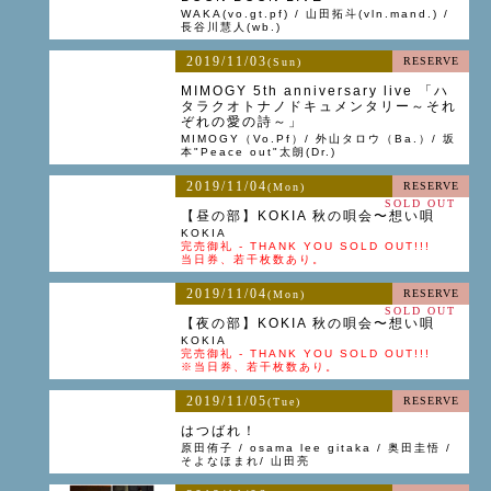
WAKA(vo.gt.pf) / 山田拓斗(vln.mand.) /
長谷川慧人(wb.)
2019/11/03
RESERVE
(Sun)
MIMOGY 5th anniversary live 「ハ
タラクオトナノドキュメンタリー～それ
ぞれの愛の詩～」
MIMOGY（Vo.Pf）/ 外山タロウ（Ba.）/ 坂
本"Peace out"太朗(Dr.)
2019/11/04
RESERVE
(Mon)
SOLD OUT
【昼の部】KOKIA 秋の唄会〜想い唄
KOKIA
完売御礼 - THANK YOU SOLD OUT!!!
当日券、若干枚数あり。
2019/11/04
RESERVE
(Mon)
SOLD OUT
【夜の部】KOKIA 秋の唄会〜想い唄
KOKIA
完売御礼 - THANK YOU SOLD OUT!!!
※当日券、若干枚数あり。
2019/11/05
RESERVE
(Tue)
はつばれ！
原田侑子 / osama lee gitaka / 奥田圭悟 /
そよなほまれ/ 山田亮