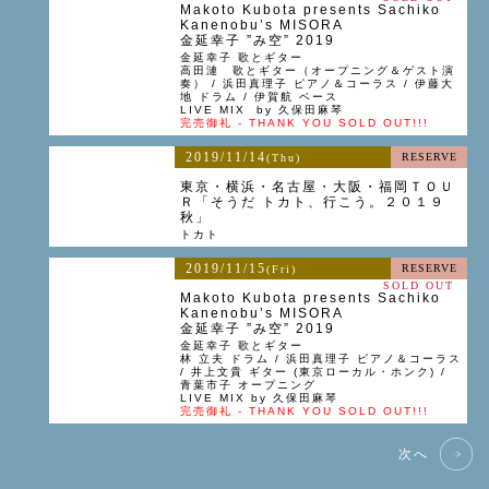
Makoto Kubota presents Sachiko
Kanenobu’s MISORA
金延幸子 ”み空” 2019
金延幸子 歌とギター
高田漣 歌とギター（オープニング＆ゲスト演
奏） / 浜田真理子 ピアノ＆コーラス / 伊藤大
地 ドラム / 伊賀航 ベース
LIVE MIX by 久保田麻琴
完売御礼 - THANK YOU SOLD OUT!!!
2019/11/14
RESERVE
(Thu)
東京・横浜・名古屋・大阪・福岡ＴＯＵ
Ｒ「そうだ トカト、行こう。２０１９
秋」
トカト
2019/11/15
RESERVE
(Fri)
SOLD OUT
Makoto Kubota presents Sachiko
Kanenobu’s MISORA
金延幸子 ”み空” 2019
金延幸子 歌とギター
林 立夫 ドラム / 浜田真理子 ピアノ＆コーラス
/ 井上文貴 ギター (東京ローカル・ホンク) /
青葉市子 オープニング
LIVE MIX by 久保田麻琴
完売御礼 - THANK YOU SOLD OUT!!!
次へ