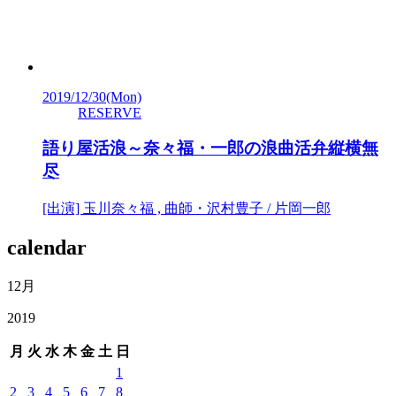
2019/12/30
(Mon)
RESERVE
語り屋活浪～奈々福・一郎の浪曲活弁縦横無
尽
[出演] 玉川奈々福 , 曲師・沢村豊子 / 片岡一郎
calendar
12月
2019
月
火
水
木
金
土
日
1
2
3
4
5
6
7
8