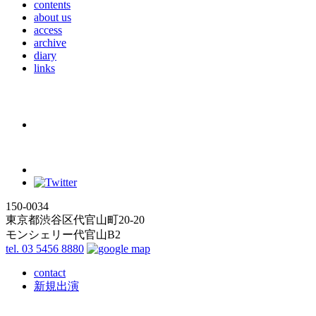
contents
about us
access
archive
diary
links
150-0034
東京都渋谷区代官山町20-20
モンシェリー代官山B2
tel. 03 5456 8880
contact
新規出演