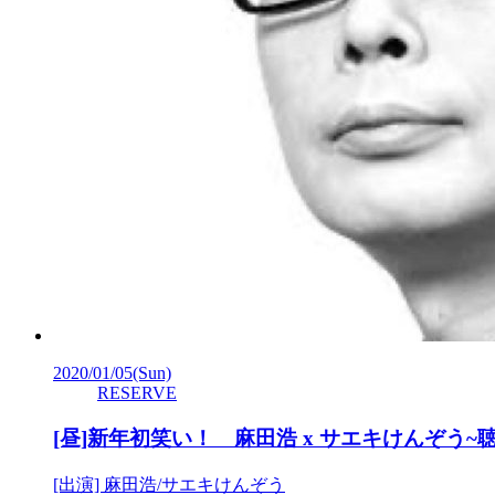
2020/01/05
(Sun)
RESERVE
[昼]新年初笑い！ 麻田浩 x サエキけんぞう
[出演] 麻田浩/サエキけんぞう