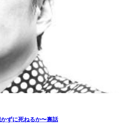
~聴かずに死ねるか〜裏話