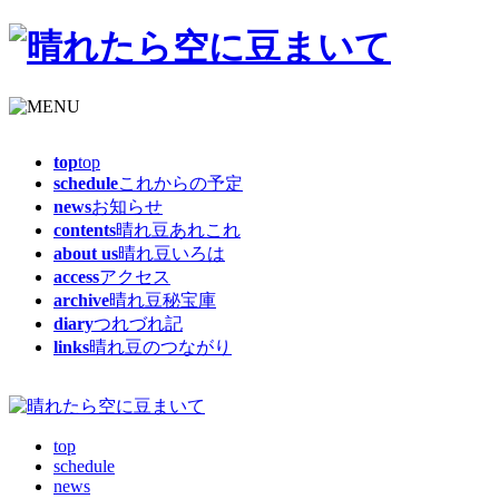
top
top
schedule
これからの予定
news
お知らせ
contents
晴れ豆あれこれ
about us
晴れ豆いろは
access
アクセス
archive
晴れ豆秘宝庫
diary
つれづれ記
links
晴れ豆のつながり
top
schedule
news