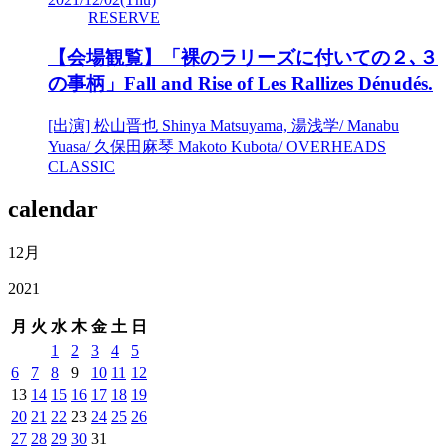
RESERVE
【会場観覧】「裸のラリーズに付いての２､３
の事柄」Fall and Rise of Les Rallizes Dénudés.
[出演] 松山晋也 Shinya Matsuyama, 湯浅学/ Manabu
Yuasa/ 久保田麻琴 Makoto Kubota/ OVERHEADS
CLASSIC
calendar
12月
2021
月
火
水
木
金
土
日
1
2
3
4
5
6
7
8
9
10
11
12
13
14
15
16
17
18
19
20
21
22
23
24
25
26
27
28
29
30
31