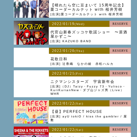
【晴れたら空に豆まいて 15周年記念】
栗コーダーカルテット with 桜井芳樹
[出演]栗コーダーカルテット with 桜井芳樹
2022/01/19
RESERVE
(Wed)
代官山新春ズッコケ歌謡ショー 〜居酒
屋かずこ〜
[出演] KAZUKO BAND
2022/01/20
RESERVE
(Thu)
花歌日和
[出演] 辻香織 なかの綾 赤松ハルカ
2022/01/21
RESERVE
(Fri)
ニクマンシスターズ 宇宙新年会
[出演]（DJ）Taizy・Fuzzy 73・Yulisco・
KuriKurianNew・ダブ山ジャズ男（Live）
WHR
2022/01/22
RESERVE
(Sat)
【昼】PERFECT HOUSE
[出演] ayU tokiO / kiss the gambler / 屋
敷
2022/01/22
RESERVE
(Sat)