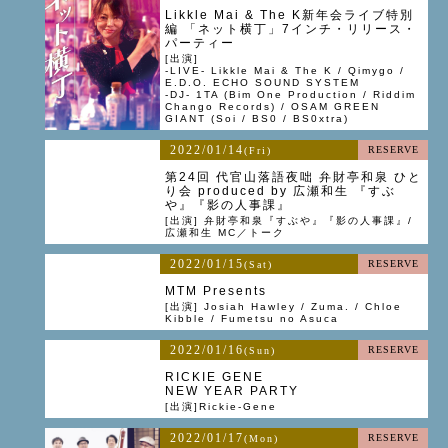
Likkle Mai & The K新年会ライブ特別
編 「ネット横丁」7インチ・リリース・
パーティー
[出演]
-LIVE- Likkle Mai & The K / Qimygo /
E.D.O. ECHO SOUND SYSTEM
-DJ- 1TA (Bim One Production / Riddim
Chango Records) / OSAM GREEN
GIANT (Soi / BS0 / BS0xtra)
2022/01/14
RESERVE
(Fri)
第24回 代官山落語夜咄 弁財亭和泉 ひと
り会 produced by 広瀬和生 『すぶ
や』『影の人事課』
[出演] 弁財亭和泉『すぶや』『影の人事課』/
広瀬和生 MC／トーク
2022/01/15
RESERVE
(Sat)
MTM Presents
[出演] Josiah Hawley / Zuma. / Chloe
Kibble / Fumetsu no Asuca
2022/01/16
RESERVE
(Sun)
RICKIE GENE
NEW YEAR PARTY
[出演]Rickie-Gene
2022/01/17
RESERVE
(Mon)