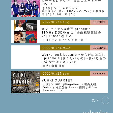
シーナ＆ロケッツ 東京ニューイヤー
LIVE！
［出演］シーナ＆ロケッツ
鮎川誠（Vo,G）/ LUCY（Vo,Tam) / 奈良敏
博（B）/ 川嶋一秀（Dr）
2022/01/23
RESERVE
(Sun)
オノ セイゲン&晴豆 presents
11MHz DSD/Nu １ 全曲視聴体験会
vol.1~feat.巻上公一
[出演] オノ セイゲン / 巻上公一
2022/01/24
RESERVE
(Mon)
Workshop& Lecture ~からだのはなし
Episode.4 [きくたべもの]〜食べるもの
であなたはできている
[出演] 山田 佳克
2022/01/25
RESERVE
(Tue)
YUHKI QUARTET
[出演] YUHKI (Flugelhorn) 堀内大輔
(Guitar) 梅沢茂樹(Bass) 西岡ヒデロー
(Percussion)
次へ
calendar