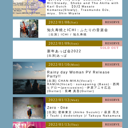
Hi☆Steady、Shoko and The Akilla with
Karl Gutch 【DJ】Masato
Komatsu(Slowly)、Trasmundo DJs、
miyu、Shin Miyata
2022/01/08
RESERVE
(Sat)
知久寿焼とICHI：ふたりの音楽会
［出演］ICHI / 知久寿焼
2022/01/09
RESERVE
(Sun)
SOLD OUT
新年あっぱ会2022
[出演]あっぱ
2022/01/10
RESERVE
(Mon)
Rainy day Woman PV Release
Party!!
[出演] CHAN-MIKA(Vocal)・
RAMJA(Vocal)・sunapanng (Bass)・西岡
ヒデロー(percussion)・伊原アニキ広志
(Guitar)・長﨑 真吾(Guitar)
2022/01/12
RESERVE
(Wed)
Zero・0ne
[出演] 密林東京 (Akiko Suzuki) / 萩原 亮大
/ Tsuki ( dodotokyo )/ Takuya Nakamura
2022/01/13
RESERVE
(Thu)