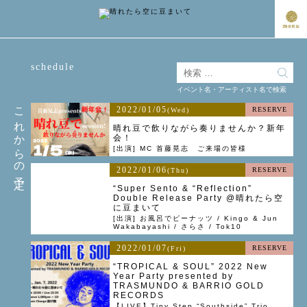
schedule
イベント名・アーティスト名で検索
これからの予定
2022/01/05
RESERVE
(Wed)
晴れ豆で飲りながら奏りませんか？新年
会！
[出演] MC 首藤晃志 ご来場の皆様
2022/01/06
RESERVE
(Thu)
“Super Sento & “Reflection”
Double Release Party @晴れたら空
に豆まいて
[出演] お風呂でピーナッツ / Kingo & Jun
Wakabayashi / さらさ / Tok10
2022/01/07
RESERVE
(Fri)
“TROPICAL & SOUL” 2022 New
Year Party presented by
TRASMUNDO & BARRIO GOLD
RECORDS
【LIVE】Tiny Step “Southside” Trio、