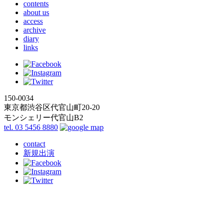
contents
about us
access
archive
diary
links
150-0034
東京都渋谷区代官山町20-20
モンシェリー代官山B2
tel. 03 5456 8880
contact
新規出演