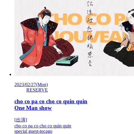
2023/02/27
(Mon)
RESERVE
cho co pa co cho co quin quin
One Man show
[出演]
cho co pa co cho co quin quin
special guest-tocago