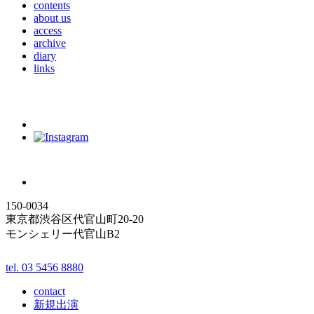
contents
about us
access
archive
diary
links
150-0034
東京都渋谷区代官山町20-20
モンシェリー代官山B2
tel. 03 5456 8880
contact
新規出演