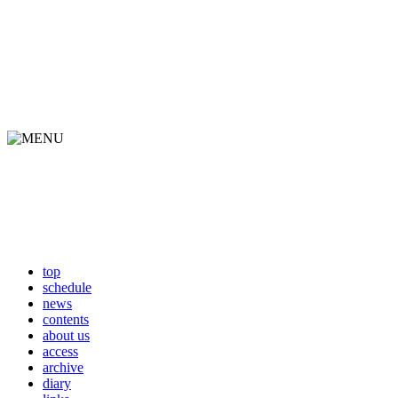
top
schedule
news
contents
about us
access
archive
diary