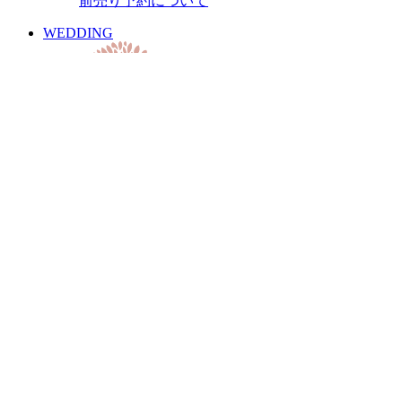
前売り予約について
過去のスケジュール
WEDDING
ご見学・プランについて
PARTY
貸切のご案内
T. 03 5456 8880
contact