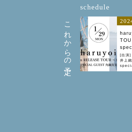
schedule
これからの予定
202
haru
TOU
spe
[出演]
井上銘(g
spec