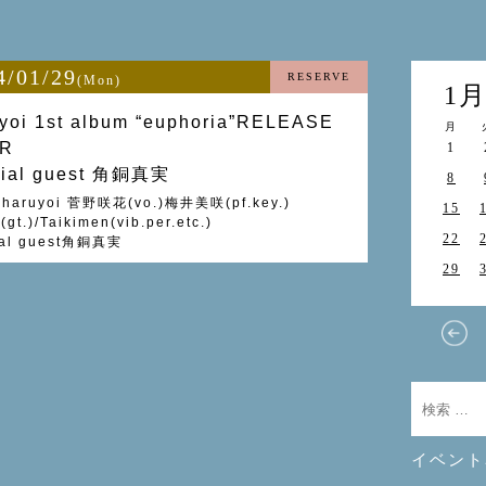
4/01/29
RESERVE
(Mon)
1
yoi 1st album “euphoria”RELEASE
月
R
1
cial guest 角銅真実
8
 haruyoi 菅野咲花(vo.)梅井美咲(pf.key.)
15
t.)/Taikimen(vib.per.etc.)
22
ial guest角銅真実
29
イベント