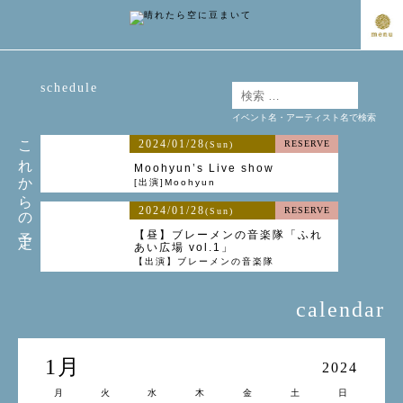
schedule
イベント名・アーティスト名で検索
これからの予定
2024/01/28
RESERVE
(Sun)
Moohyun’s Live show
[出演]Moohyun
2024/01/28
RESERVE
(Sun)
【昼】ブレーメンの音楽隊「ふれ
あい広場 vol.1」
【出演】ブレーメンの音楽隊
calendar
1月
2024
月
火
水
木
金
土
日