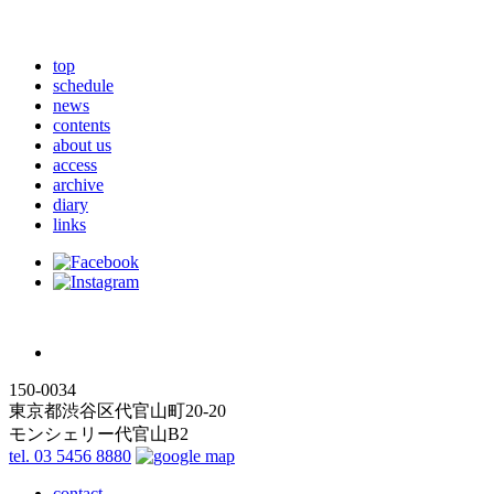
top
schedule
news
contents
about us
access
archive
diary
links
150-0034
東京都渋谷区代官山町20-20
モンシェリー代官山B2
tel. 03 5456 8880
contact