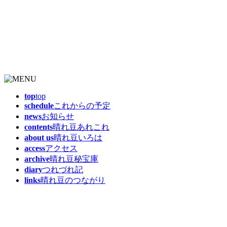
top
top
schedule
これからの予定
news
お知らせ
contents
晴れ豆あれこれ
about us
晴れ豆いろは
access
アクセス
archive
晴れ豆秘宝庫
diary
つれづれ記
links
晴れ豆のつながり