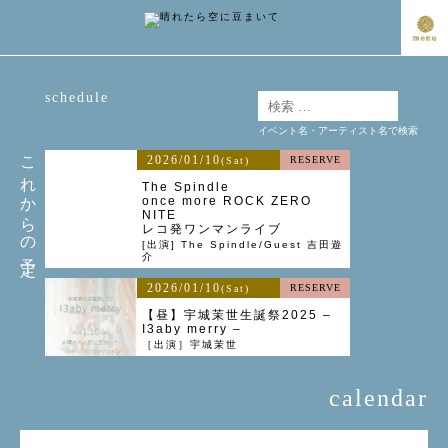
schedule
イベント名・アーティスト名で検索
これからの予定
2026/01/10
RESERVE
(Sat)
The Spindle
once more ROCK ZERO
NITE
レコ発ワンマンライブ
[出演] The Spindle/Guest 吉田遊
介
2026/01/10
RESERVE
(Sat)
【昼】宇城茉世生誕祭2025 –
I3aby merry –
［出演］宇城茉世
calendar