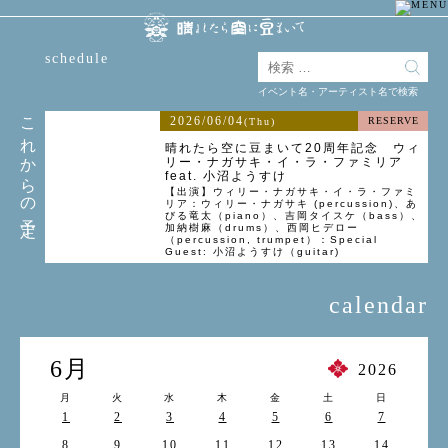
schedule
イベント名・アーティスト名で検索
これからの予定
2026/06/04
RESERVE
(Thu)
晴れたら空に豆まいて20周年記念 ウィ
リー・ナガサキ・イ・ラ・ファミリア
feat. 小沼ようすけ
【出演】ウィリー・ナガサキ・イ・ラ・ファミ
リア：ウィリー・ナガサキ (percussion)、あ
びる竜太（piano）、吉岡タイスケ（bass）、
加納樹麻（drums）、西岡ヒデロー
（percussion, trumpet）：Special
Guest: 小沼ようすけ（guitar)
calendar
6月
2026
月
火
水
木
金
土
日
1
2
3
4
5
6
7
8
9
10
11
12
13
14