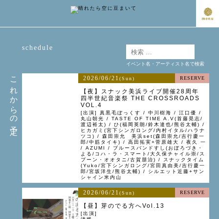
schedule
イベント名・アーティスト名で検索
これからの予定
2026/06/21
RESERVE
(Sun)
【夜】スナック美浜ライブ開催28周年
四半世紀音楽祭 THE CROSSROADS
VOL.4
[出演] 真黒毛ぼっくす / 中川樹海 / 江口優 /
丸山朝光 / TASTE OF TIME A.V(首藤晃志/
渡辺裕太) / ひ(福岡英朗/鈴木達也/熊谷太輔) /
ヒカガミ(宮下シンガロング/内村イタル/ハラナ
ツコ) / 森田崇允 美浜set(森田崇允/吉行慶一
郎/中筋タイキ) / 高田拓実+菅原雄大 / 夜久 一
/ AZUMI / ブルースバンドすし(おぼろづき・
よる/コハ・ラ・スマート/大久保チャイル崇/ス
プーン・オオタニ/古賀朋治) / スナックタイム
(Yuko/宮下シンガロング/宮田真由美/吉行慶一
郎/宮坂洋生/熊谷太輔) / シルエット近藤+サン
シャイン米内山
2026/06/21
RESERVE
(Sun)
【昼】芽のでる方へVol.13
[出演]