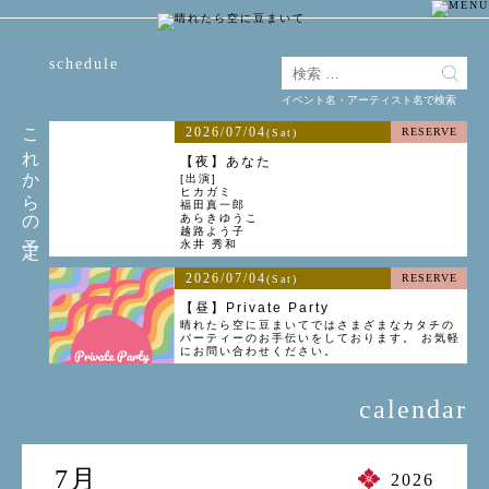
schedule
イベント名・アーティスト名で検索
これからの予定
2026/07/04
RESERVE
(Sat)
【夜】あなた
[出演]
ヒカガミ
福田真一郎
あらきゆうこ
越路よう子
永井 秀和
2026/07/04
RESERVE
(Sat)
【昼】Private Party
晴れたら空に豆まいてではさまざまなカタチの
パーティーのお手伝いをしております。 お気軽
にお問い合わせください。
calendar
7月
2026