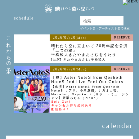
schedule
イベント名・アーティスト名で検索
これからの予定
2026/07/20
RESERVE
(Mon)
晴れたら空に豆まいて 20周年記念公演
「三つの箱」
平松稜大きたやまおさむをうたう
[出演] きたやまおさむ/平松稜大
2026/07/20
RESERVE
(Mon)
【昼】Aster NoteS from Qesheth
NoteS 2nd Live Feel Our Colors
【出演】Aster NoteS From Qesheth
NoteS ：アサ、今角夏織、ナガオカ智、
Manatsu、Mayuka /【サポートミュージシ
ャン】廣瀬みちる（Piano）
Sold Out!
キャンセル待ち受付あり
配信あり！
calendar