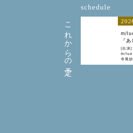
schedule
これからの予定
202
m/l
『あ
[出演]
m/lue
寺尾