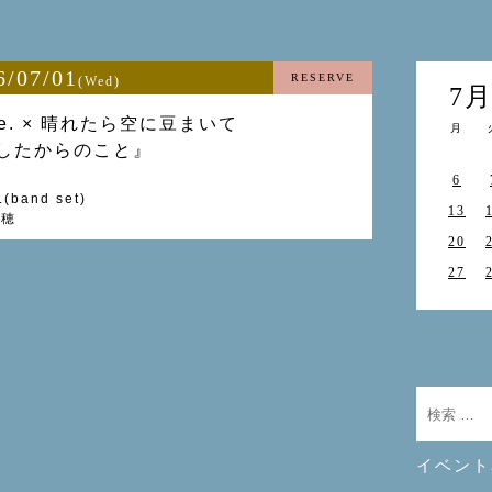
6/07/01
RESERVE
(Wed)
7
ue. × 晴れたら空に豆まいて
月
したからのこと』
6
.(band set)
13
紗穂
20
27
イベント