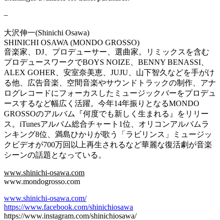
–
大沢伸一(Shinichi Osawa)
SHINICHI OSAWA (MONDO GROSSO)
音楽家、DJ、プロデューサー、選曲家。リミックスを含む
プロデュースワークでBOYS NOIZE、BENNY BENASSI、
ALEX GOHER、安室奈美恵、JUJU、山下智久などを手がけ
る他、広告音楽、空間音楽やサウンドトラックの制作、アナ
ログレコードにフォーカスしたミュージックバーをプロデュ
ースするなど幅広く活躍。今年14年振りとなるMONDO
GROSSOのアルバム『何度でも新しく生まれる』をリリー
ス。iTunesアルバム総合チャート1位、オリコンアルバムラ
ンキング8位、満島ひかりが歌う「ラビリンス」ミュージッ
クビデオが700万回以上再生されるなど華麗な復活劇が音楽
シーンの話題となっている。
www.shinichi-osawa.com
www.mondogrosso.com
www.shinichi-osawa.com/
https://www.facebook.com/shinichiosawa
https://www.instagram.com/shinichiosawa/