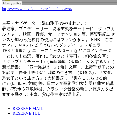
https://www.mixcloud.com/shinichiosawa/
–
主宰・ナビゲーター: 湯山玲子(ゆやまれいこ)
著述家、プロデューサー。現場主義をモットーに、クラブカ
ルチャー、映画、音楽、食、ファッション等、博覧強記にセ
ンスが加わった独特の視点にはファンが多い。 NHK『ごご
ナマ』、MXテレビ『ばらいろダンディー』レギュラー、
TBS『情報7daysニュースキャスター』などにコメンテータ
ーとしても出演。著作に『女ひとり寿司』 ( 幻冬舍文庫 ) 、
『クラブカルチャー ! 』( 毎日新聞出版局 ) 『女装する女』 (
新潮新書) 、『四十路越え ! 』( 角川文庫 ) 、上野千鶴子との
対談集「快楽上等 ! 3.11 以降の生き方」 ( 幻冬舎) 。『文化
系女子という生き方』 ( 大和書房)、『男をこじらせる前
に』(kadikawa文庫) 等。日本大学藝術学部文芸学科非常勤講
師。(有)ホウ71取締役。クラシック音楽の新しい聴き方を提
案する爆クラ! 主宰。父は作曲家の湯山昭。
–
RESERVE MAIL
RESERVE TEL