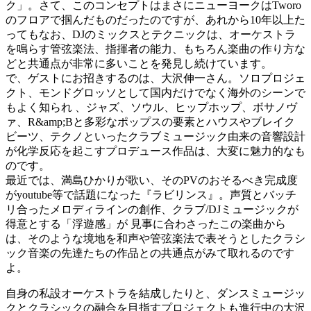
ク」。さて、このコンセプトはまさにニューヨークはTworo
のフロアで掴んだものだったのですが、あれから10年以上た
ってもなお、DJのミックスとテクニックは、オーケストラ
を鳴らす管弦楽法、指揮者の能力、もちろん楽曲の作り方な
どと共通点が非常に多いことを発見し続けています。
で、ゲストにお招きするのは、大沢伸一さん。ソロプロジェ
クト、モンドグロッソとして国内だけでなく海外のシーンで
もよく知られ 、ジャズ、ソウル、ヒップホップ、ボサノヴ
ァ、R&amp;Bと多彩なポップスの要素とハウスやブレイク
ビーツ、テクノといったクラブミュージック由来の音響設計
が化学反応を起こすプロデュース作品は、大変に魅力的なも
のです。
最近では、満島ひかりが歌い、そのPVのおそるべき完成度
がyoutube等で話題になった『ラビリンス』。声質とバッチ
リ合ったメロディラインの創作、クラブ/DJミュージックが
得意とする「浮遊感」が 見事に合わさったこの楽曲から
は、そのような境地を和声や管弦楽法で表そうとしたクラシ
ック音楽の先達たちの作品との共通点がみて取れるのです
よ。
自身の私設オーケストラを結成したりと、ダンスミュージッ
クとクラシックの融合を目指すプロジェクトも進行中の大沢