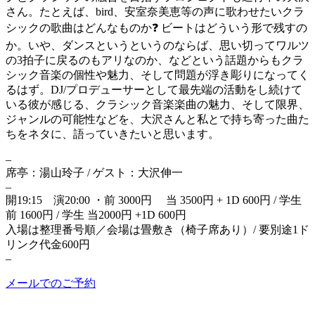
さん。たとえば、bird、安室奈美恵等の声に歌わせたいクラ
シックの歌曲はどんなものか❓ ビートはどういう形で残すの
か。いや、ダンスというというのならば、思い切ってワルツ
の3拍子に戻るのもアリなのか、などという話題からもクラ
シック音楽の個性や魅力、そして問題が浮き彫りになってく
るはず。DJ/プロデューサーとして最先端の活動をし続けて
いる彼が感じる、クラシック音楽楽曲の魅力、そして限界、
ジャンルの可能性などを、大沢さんと私とで持ち寄った曲た
ちをネタに、語っていきたいと思います。
–
席亭：湯山玲子 / ゲスト：大沢伸一
–
開19:15 演20:00 ・前 3000円 当 3500円 + 1D 600円 / 学生
前 1600円 / 学生 当2000円 +1D 600円
入場は整理番号順／会場は畳敷き（椅子席あり）/ 要別途1ド
リンク代金600円
–
メールでのご予約