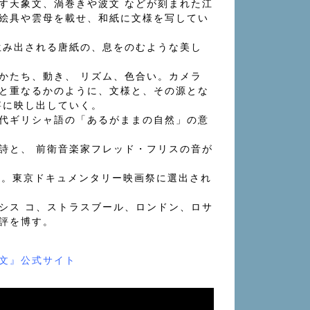
す天象⽂、渦巻きや波⽂ などが刻まれた江
絵具や雲⺟を載せ、和紙に⽂様を写してい
⽣み出される唐紙の、息をのむような美し
かたち、動き、 リズム、⾊合い。カメラ
と重なるかのように、⽂様と、その源とな
寧に映し出していく。
代ギリシャ語の「あるがままの⾃然」の意
詩と、 前衛⾳楽家フレッド・フリスの⾳が
初公開。東京ドキュメンタリー映画祭に選出され
シス コ、ストラスブール、ロンドン、ロサ
評を博す。
文』公式サイト