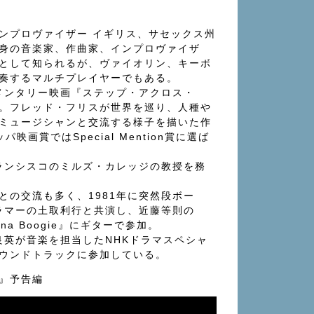
ンプロヴァイザー イギリス、サセックス州
身の音楽家、作曲家、インプロヴァイザ
として知られるが、ヴァイオリン、キーボ
奏するマルチプレイヤーでもある。
ュメンタリー映画『ステップ・アクロス・
。フレッド・フリスが世界を巡り、人種や
ミュージシャンと交流する様子を描いた作
映画賞ではSpecial Mention賞に選ば
フランシスコのミルズ・カレッジの教授を務
との交流も多く、1981年に突然段ボー
ドラマーの土取利行と共演し、近藤等則の
ina Boogie』にギターで参加。
友良英が音楽を担当したNHKドラマスペシャ
ウンドトラックに参加している。
ON』予告編