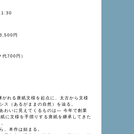
11:30
3,500円
代700円）
』
受け継がれる唐紙⽂様を起点に、太古から⽂様
シス（あるがままの⾃然）を辿る。
あわいに⾒えてくるものは― 今年で創業
、和紙に⽂様を⼿摺りする唐紙を継承してきた
」。
ら、本作は始まる。