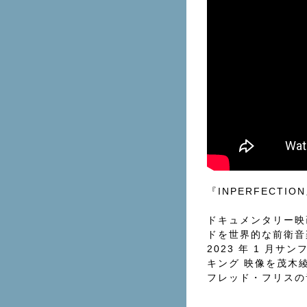
『INPERFECTIO
ドキュメンタリー映
ドを世界的な前衛⾳
2023 年 1 ⽉
キング 映像を茂木綾
フレッド・フリスの