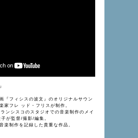
N』
画『フィシスの波⽂』のオリジナルサウン
楽家フレ ッド・フリスが制作。
サンフランシスコのスタジオでの⾳楽制作のメイ
子が監督/撮影/編集。
音楽制作を記録した貴重な作品。