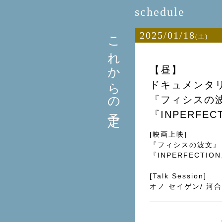
schedule
これからの予定
2025/01/18
(土)
【昼】
ドキュメンタ
『フィシスの
『INPERFE
[映画上映]
『フィシスの波⽂』
『INPERFECTIO
[Talk Session]
オノ セイゲン/ 河