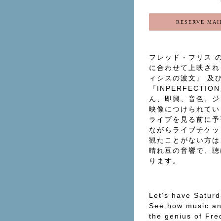
RESERVE MAI
フレッド・フリス の
に合わせて上映され
ィシスの波⽂』 及
『INPERFECT
ん、即興、音色、ジ
映像につけられてい
ライブを見る前に予
ながらライブチケッ
観たことがない方は
晴れ豆の音響で、聴
ります。
Let’s have Saturd
See how music an
the genius of Fre