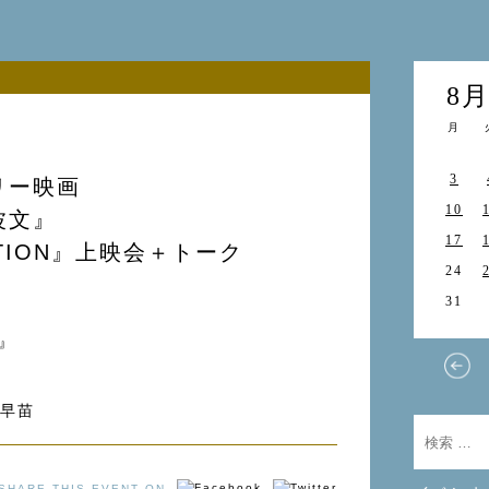
8
月
3
リー映画
10
波文』
17
CTION』上映会＋トーク
24
31
N』
合早苗
SHARE THIS EVENT ON