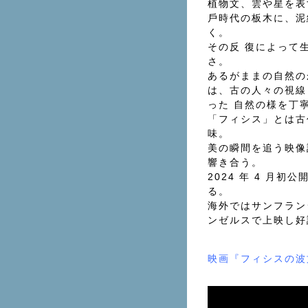
植物⽂、雲や星を表
⼾時代の板⽊に、泥
く。
その反 復によって
さ。
あるがままの⾃然の
は、古の⼈々の視線
った ⾃然の様を丁
「フィシス」とは古
味。
美の瞬間を追う映像
響き合う。
2024 年 4 ⽉
る。
海外ではサンフラン
ンゼルスで上映し好
映画『フィシスの波