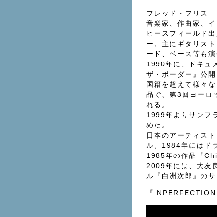
フレッド・フリス
音楽家、作曲家、イ
ヒースフィールド出
ー。主にギタリスト
ード、ベース等も演
1990年に、ドキ
ザ・ボーダー』公開
国籍を超えて様々な
品で、第3回ヨーロッパ
れる。
1999年よりサン
めた。
日本のアーティスト
ル、1984年には
1985年の作品『Ch
2009年には、大
ル『白洲次郎』のサ
『INPERFECTI