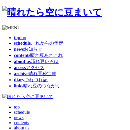
top
top
schedule
これからの予定
news
お知らせ
contents
晴れ豆あれこれ
about us
晴れ豆いろは
access
アクセス
archive
晴れ豆秘宝庫
diary
つれづれ記
links
晴れ豆のつながり
top
schedule
news
contents
about us