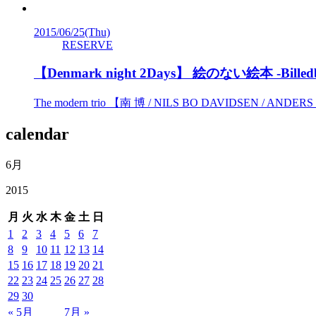
2015/06/25
(Thu)
RESERVE
【Denmark night 2Days】 絵のない絵本 -B
The modern trio 【南 博 / NILS BO DAVIDSEN / ANDE
calendar
6月
2015
月
火
水
木
金
土
日
1
2
3
4
5
6
7
8
9
10
11
12
13
14
15
16
17
18
19
20
21
22
23
24
25
26
27
28
29
30
« 5月
7月 »