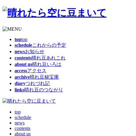
top
top
schedule
これからの予定
news
お知らせ
contents
晴れ豆あれこれ
about us
晴れ豆いろは
access
アクセス
archive
晴れ豆秘宝庫
diary
つれづれ記
links
晴れ豆のつながり
top
schedule
news
contents
about us