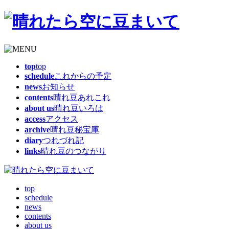
top
top
schedule
これからの予定
news
お知らせ
contents
晴れ豆あれこれ
about us
晴れ豆いろは
access
アクセス
archive
晴れ豆秘宝庫
diary
つれづれ記
links
晴れ豆のつながり
top
schedule
news
contents
about us