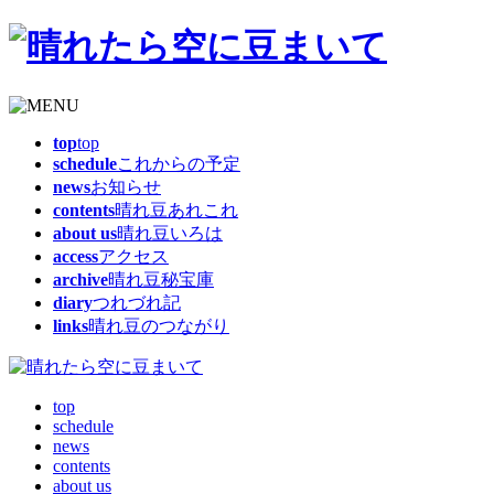
top
top
schedule
これからの予定
news
お知らせ
contents
晴れ豆あれこれ
about us
晴れ豆いろは
access
アクセス
archive
晴れ豆秘宝庫
diary
つれづれ記
links
晴れ豆のつながり
top
schedule
news
contents
about us