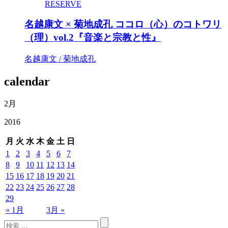
RESERVE
名越康文 × 菊地成孔 ココロ（心）のコトワリ
（理）vol.2『音楽と宗教と性』
名越康文 / 菊地成孔
calendar
2月
2016
月
火
水
木
金
土
日
1
2
3
4
5
6
7
8
9
10
11
12
13
14
15
16
17
18
19
20
21
22
23
24
25
26
27
28
29
« 1月
3月 »