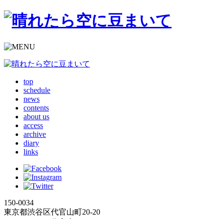
top
schedule
news
contents
about us
access
archive
diary
links
150-0034
東京都渋谷区代官山町20-20