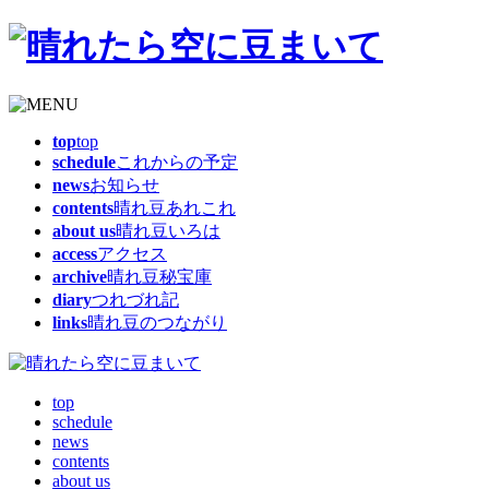
top
top
schedule
これからの予定
news
お知らせ
contents
晴れ豆あれこれ
about us
晴れ豆いろは
access
アクセス
archive
晴れ豆秘宝庫
diary
つれづれ記
links
晴れ豆のつながり
top
schedule
news
contents
about us