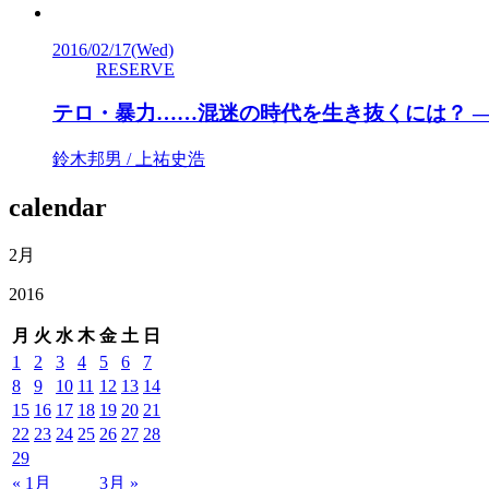
2016/02/17
(Wed)
RESERVE
テロ・暴力……混迷の時代を生き抜くには？ ―
鈴木邦男 / 上祐史浩
calendar
2月
2016
月
火
水
木
金
土
日
1
2
3
4
5
6
7
8
9
10
11
12
13
14
15
16
17
18
19
20
21
22
23
24
25
26
27
28
29
« 1月
3月 »