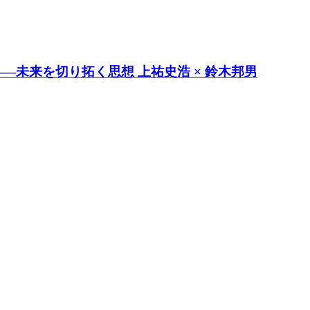
―未来を切り拓く思想 上祐史浩 × 鈴木邦男