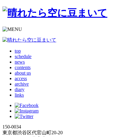
top
schedule
news
contents
about us
access
archive
diary
links
150-0034
東京都渋谷区代官山町20-20