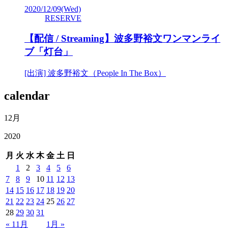
2020/12/09
(Wed)
RESERVE
【配信 / Streaming】波多野裕文ワンマンライ
ブ「灯台」
[出演] 波多野裕文（People In The Box）
calendar
12月
2020
月
火
水
木
金
土
日
1
2
3
4
5
6
7
8
9
10
11
12
13
14
15
16
17
18
19
20
21
22
23
24
25
26
27
28
29
30
31
« 11月
1月 »