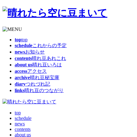
top
top
schedule
これからの予定
news
お知らせ
contents
晴れ豆あれこれ
about us
晴れ豆いろは
access
アクセス
archive
晴れ豆秘宝庫
diary
つれづれ記
links
晴れ豆のつながり
top
schedule
news
contents
about us