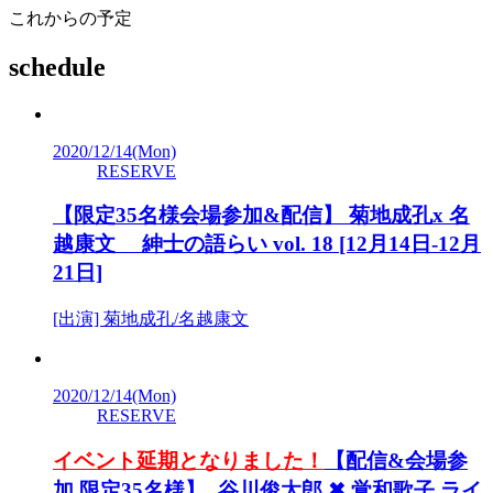
これからの予定
schedule
2020/12/14
(Mon)
RESERVE
【限定35名様会場参加&配信】 菊地成孔x 名
越康文 紳士の語らい vol. 18 [12月14日-12月
21日]
[出演] 菊地成孔/名越康文
2020/12/14
(Mon)
RESERVE
イベント延期となりました！
【配信&会場参
加 限定35名様】 谷川俊太郎 ✖ 覚和歌子 ライ