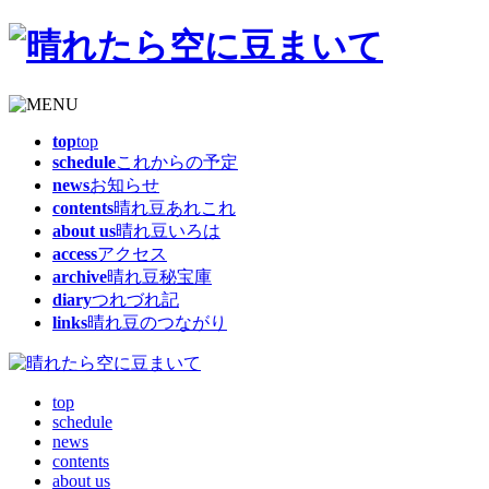
top
top
schedule
これからの予定
news
お知らせ
contents
晴れ豆あれこれ
about us
晴れ豆いろは
access
アクセス
archive
晴れ豆秘宝庫
diary
つれづれ記
links
晴れ豆のつながり
top
schedule
news
contents
about us