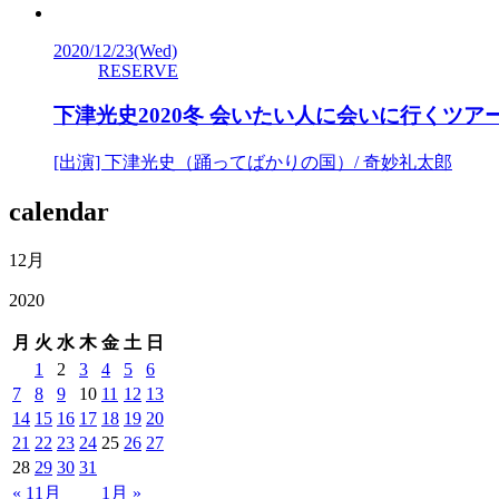
2020/12/23
(Wed)
RESERVE
下津光史2020冬 会いたい人に会いに行くツア
[出演] 下津光史（踊ってばかりの国）/ 奇妙礼太郎
calendar
12月
2020
月
火
水
木
金
土
日
1
2
3
4
5
6
7
8
9
10
11
12
13
14
15
16
17
18
19
20
21
22
23
24
25
26
27
28
29
30
31
« 11月
1月 »