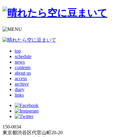
top
schedule
news
contents
about us
access
archive
diary
links
150-0034
東京都渋谷区代官山町20-20