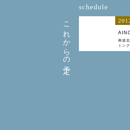
schedule
これからの予定
201
AIN
南波志
ミン