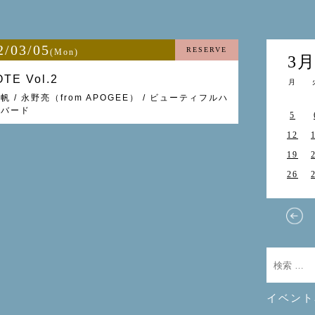
2/03/05
RESERVE
(Mon)
3
OTE Vol.2
月
帆 / 永野亮（from APOGEE） / ビューティフルハ
グバード
5
12
19
26
イベント