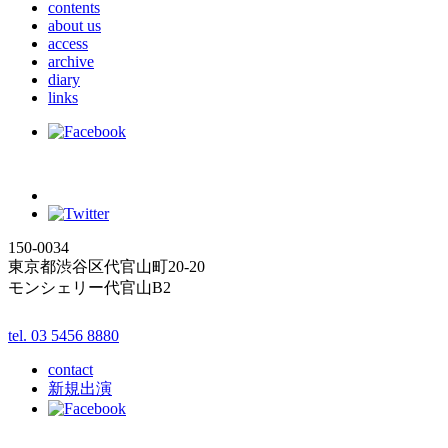
contents
about us
access
archive
diary
links
150-0034
東京都渋谷区代官山町20-20
モンシェリー代官山B2
tel. 03 5456 8880
contact
新規出演