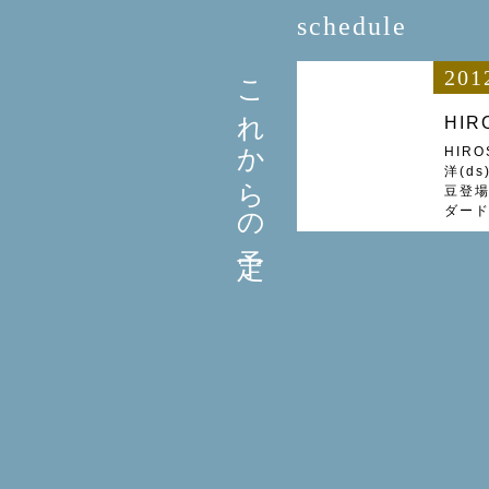
schedule
これからの予定
201
HIR
HIRO
洋(ds
豆登
ダー