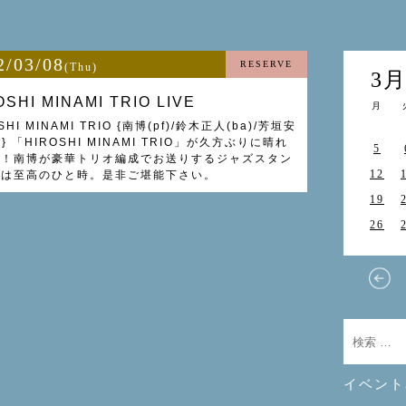
2/03/08
RESERVE
(Thu)
3
OSHI MINAMI TRIO LIVE
月
SHI MINAMI TRIO {南博(pf)/鈴木正人(ba)/芳垣安
)} 「HIROSHI MINAMI TRIO」が久方ぶりに晴れ
5
場！南博が豪華トリオ編成でお送りするジャズスタン
12
ドは至高のひと時。是非ご堪能下さい。
19
26
イベント