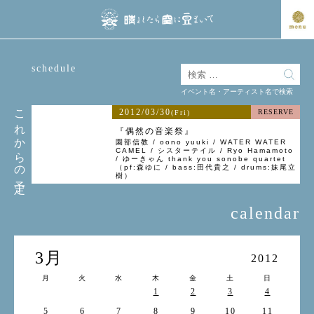
schedule
イベント名・アーティスト名で検索
これからの予定
2012/03/30
RESERVE
(Fri)
『偶然の音楽祭』
園部信教 / oono yuuki / WATER WATER
CAMEL / シスターテイル / Ryo Hamamoto
/ ゆーきゃん thank you sonobe quartet
（pf:森ゆに / bass:田代貴之 / drums:妹尾立
樹）
calendar
3月
2012
月
火
水
木
金
土
日
1
2
3
4
5
6
7
8
9
10
11